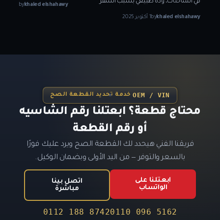
في الشاحنات، وده طبيعي بسبب السفر
khaled elshahawy
by
1 أكتوبر 2025
khaled elshahawy
by
1 أكتوبر 2025
OEM / VIN
خدمة تحديد القطعة الصح
محتاج قطعة؟ ابعتلنا رقم الشاسيه
أو رقم القطعة
فريقنا الفني هيحدد لك القطعة الصح ويرد عليك فورًا
بالسعر والتوفر — من اليد الأولى وبضمان الوكيل.
ابعتلنا على
اتصل بينا
الواتساب
مباشرة
0112 188 8742
0110 096 5162