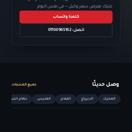
عليك بعرض سعر وكيل — في نفس اليوم.
كلمنا واتساب
اتصل: 01100965162
وصل حديثًا
جميع المنتجات
المحرك
الدبرياج
الفلاتر
الفتيس
نظام التبريد
ا