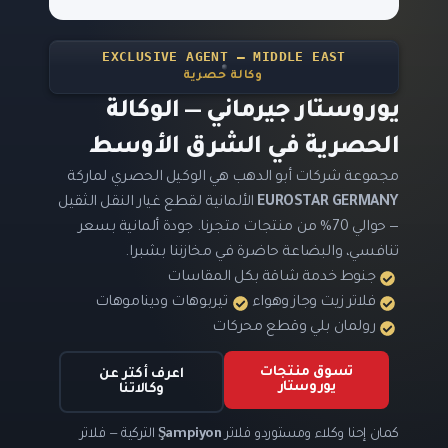
EXCLUSIVE AGENT — MIDDLE EAST
وكالة حصرية
يوروستار جيرماني — الوكالة
الحصرية في الشرق الأوسط
مجموعة شركات أبو الدهب هي الوكيل الحصري لماركة
EUROSTAR GERMANY
الألمانية لقطع غيار النقل الثقيل
— حوالي 70% من منتجات متجرنا. جودة ألمانية بسعر
تنافسي، والبضاعة حاضرة في مخازننا بشبرا.
جنوط خدمة شاقة بكل المقاسات
فلاتر زيت وجاز وهواء
تيربوهات وديناموهات
رولمان بلي وقطع محركات
تسوق منتجات
اعرف أكتر عن
يوروستار
وكالاتنا
كمان إحنا وكلاء ومستوردو فلاتر
Şampiyon
التركية — فلاتر