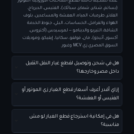
عندنا تشكيلة كاملة لقطع الشاحنات الأوروبية: الموتور
(بساتم، شنابر، شمايز، سبائك)، الفتيس، الدبرياج،
الفلاتر، طرمبات المياه، العفشة والمساعدين، بلوف
الهواء والفرامل، الحساسات، البلي، جنوط الخدمة
الشاقة، التيربو والدينامو — لمرسيدس (أكتروس،
أكسور، أتيجو)، مان، فولفو، سكانيا، إيفيكو، وموديلات
السوق المصري زي MCV وغبور.
هل في شحن وتوصيل لقطع غيار النقل الثقيل
داخل مصر وخارجها؟
إزاي أقدر أعرف أسعار قطع الغيار زي الموتور أو
الفتيس أو العفشة؟
هل في إمكانية استرجاع قطع الغيار لو مش
مناسبة؟