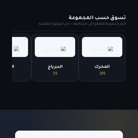
تسوق حسب المجموعة
اختار مجموعة القطع اللي محتاجها — من الموتور للعفشة
المحرك
الدبرياج
الفلاتر
130
59
199