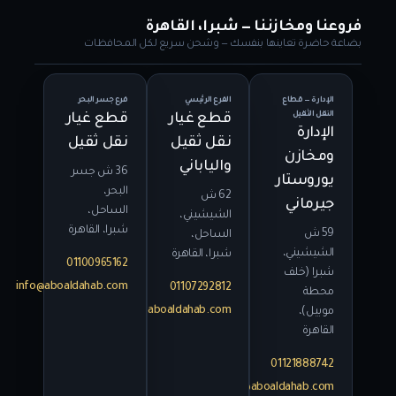
فروعنا ومخازننا — شبرا، القاهرة
بضاعة حاضرة تعاينها بنفسك — وشحن سريع لكل المحافظات
الإدارة — قطاع
الفرع الرئيسي
فرع جسر البحر
النقل الثقيل
قطع غيار
قطع غيار
الإدارة
نقل ثقيل
نقل ثقيل
ومخازن
والياباني
36 ش جسر
يوروستار
البحر،
62 ش
جيرماني
الساحل،
الشيشيني،
شبرا، القاهرة
59 ش
الساحل،
الشيشيني،
شبرا، القاهرة
01100965162
شبرا (خلف
info@aboaldahab.com
01107292812
محطة
info@aboaldahab.com
موبيل)،
القاهرة
01121888742
info@aboaldahab.com