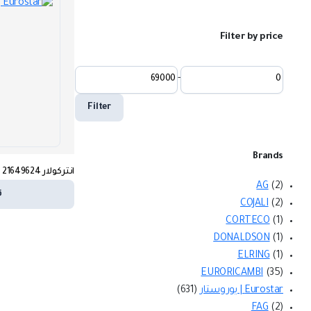
Filter by price
-
Filter
Brands
انتركولار Volvo FM 4 – 21649624
AG
(2)
ق
COJALI
(2)
CORTECO
(1)
DONALDSON
(1)
ELRING
(1)
EURORICAMBI
(35)
Eurostar | يوروستار
(631)
FAG
(2)