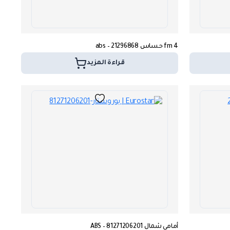
fm 4 حساس abs – 21296868
قراءة المزيد
أمامي شمال ABS – 81271206201