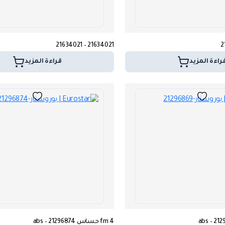
21634021 – 21634021
راءة المزيد
قراءة المزيد
fm 4 حساس abs – 21296874