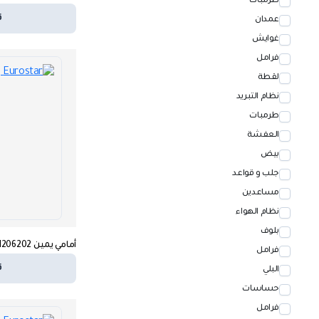
طرمبات
ق
عمدان
غوايش
فرامل
لقطة
نظام التبريد
طرمبات
العفشة
بيض
جلب و قواعد
مساعدين
نظام الهواء
بلوف
أمامي يمين ABS – 81271206202
فرامل
ق
البلي
حساسات
فرامل