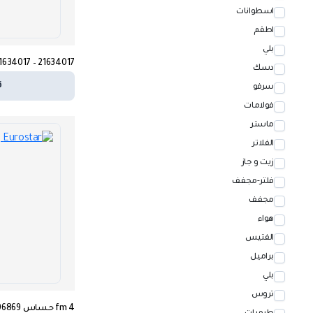
اسطوانات
اطقم
بلي
21634017 – 21634017
دسك
ق
سرفو
فولامات
ماستر
الفلاتر
زيت و جاز
فلتر-مجفف
مجفف
هواء
الفتيس
براميل
بلي
تروس
fm 4 حساس abs – 21296869