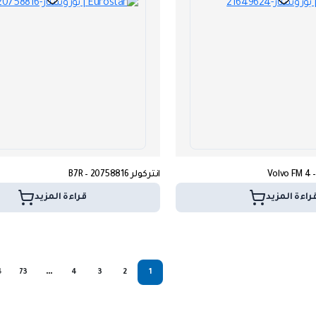
انتركولر B7R – 20758816
راءة المزيد
قراءة المزيد
…
4
73
4
3
2
1