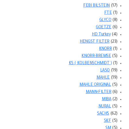
FEBI BILSTEIN
(17)
FTE
(1)
GLYCO
(8)
GOETZE
(6)
HD Turkey
(4)
HENGST FILTER
(23)
KNORR
(1)
KNORR-BREMSE
(5)
KS ( KOLBENSCHMIDT )
(1)
LASO
(19)
MAHLE
(19)
MAHLE ORIGINAL
(5)
MANN-FILTER
(6)
MIBA
(2)
NURAL
(5)
SACHS
(62)
SKF
(5)
SM
(5)