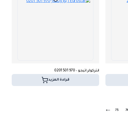
انتركولر اتيجو – 970 501 0201
قراءة المزيد
←
75
7