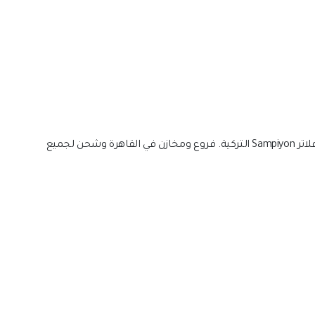
في الشرق الأوسط، ووكيل فلاتر Sampiyon التركية. فروع ومخازن في القاهرة وشحن لجميع