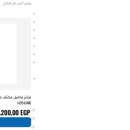
عرض ⁦2⁩ من كل النتائج
فلتر فاصل مكثف جاز طويل بكوباية صغيرة AG –
فلت
H356WK
P
1.200,00
EGP
(2)
(1)
إضافة إلى السلة
(1)