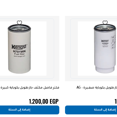
ر فاصل مكثف جاز طويل بكوباية كبيرة AG – H701WK
1.200,00
EG
إضافة إلى السلة