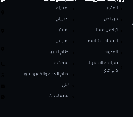
موعات
تواصل معنا
حرك
الإدارة ومخازن يوروستار: 59 ش
الشيشيني، شبرا، القاهرة
رياج
الفرع الرئيسي: 62 ش الشيشيني،
اتر
الساحل، شبرا
تيس
فرع جسر البحر: 36 ش جسر البحر،
 التبريد
الساحل، شبرا
فشة
0110 729 2812 • 0110 096 5162
 الهواء والكمبروسور
واتساب:
0112 188 8742
ي
info@aboaldahab.com
ساسات
الاثنين – السبت: 10 صباحًا – 8 مساءً