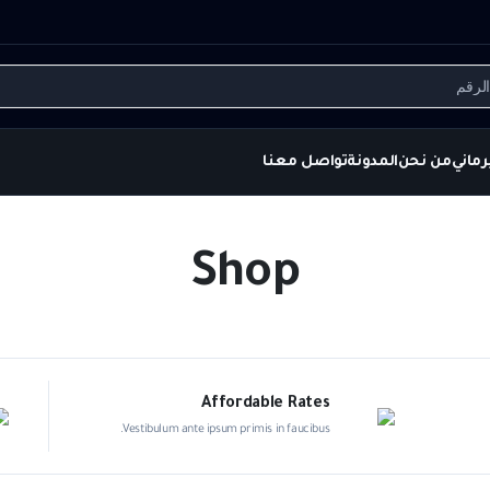
تسجيل ا
حسابي
S
Wide variety
Affo
estibulum ante ipsum primis in faucibus.
Vestibulum ante ipsum 