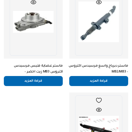
ماستر دبرياج واسع مرسيدس اكتروس
ماستر عصاية فتيس مرسيدس
MB2/MB3 –
اكتروس MB3 زيت اخضر –
0012609763/AK.9763.000.0/629303AM
0022950706/25.0706.00/002/ES0706
قراءة المزيد
قراءة المزيد