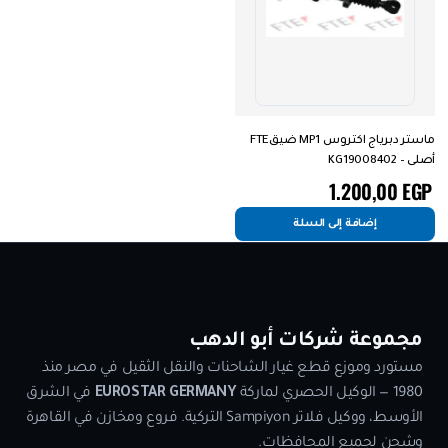
ماستر دبرياج اكتروس MP1 ضيقFTE
أصلى – KG19008402
1.200,00
EGP
إضافة إلى السلة
مجموعة شركات أبو الدهب
مستورد وموزع قطع غيار الشاحنات والنقل الثقيل في مصر منذ
1980 — الوكيل الحصري لماركة
EUROSTAR GERMANY
في الشرق
الأوسط، ووكيل فلاتر Sampiyon التركية. فروع ومخازن في القاهرة
وشحن لجميع المحافظات.