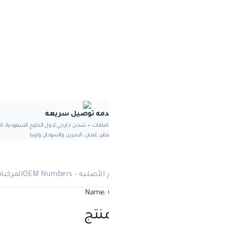
e:
es:
الع
دمه توصيل سريعه
ضمان الاسترج
ظات + شحن خارجي لدول الخليج السعودية، الإمارات،
نضمنلك حقك الكامل في استرجاع المنتج 
طر، عُمان، البحرين والسودان وليبيا
المحددة، من غير أي تعقي
أصليه – OEM Numbers
المركبات المتوافقة
Name: 
منتج