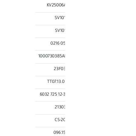
KV25006
SV10
SV10
054 
1000730385
23F0
TT07.13.0
12-34 725
2130
CS-2
096.1