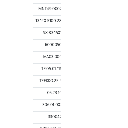
MNT49.000
13.120.5100.2
83-15013
600005
MA03.00
TF.05.01.11
TFEKKO.25.
05.23.1
306.01.00
33004