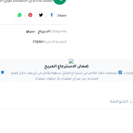
للمساعده او اي استفسار فوري اتصل على
+201151267776
Shar
Categori
الدبرياج
,
سرفو
لامة التجارية:
COJALI
اع المريح
ضمان الجودة
بسهولة وأمان في أي وقت خلال الفترة
مع كل عملية شراء، تستمتع بضمان رسمي يغطي ا
دات أو خطوات معقدة.
ويضمن لك راحة البال والثقة الكاملة في منتج