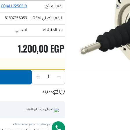
قم المنتج:
COJALI 2250219
لرقم الأصلي OEM:
81307256053
لد المنشاء:
اسباني
1.200,00
EG
if this fits your vehicle.
Check
إضافة إلى السلة
مقارنة
ضمان جوده ابو الدهب
خبير منتجاتنا جاهز لمساعدتك