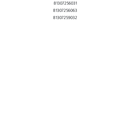
81307256054
813
81307256033
813
81307259054
813