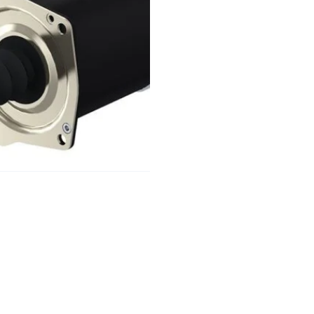
ر
ا
ب
P