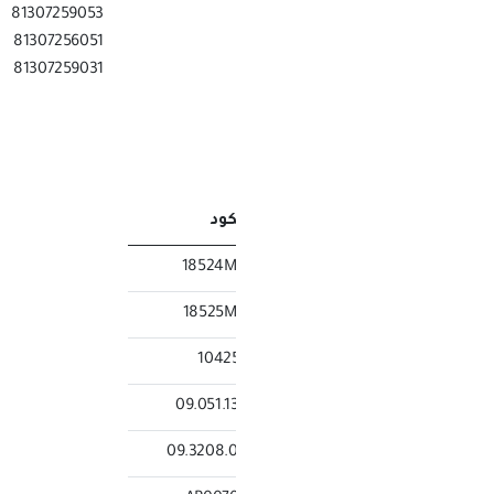
07256031
81307259053
07256063
81307256051
07259032
81307259031
كود
18524
18525
1042
09.051.1
09.3208.