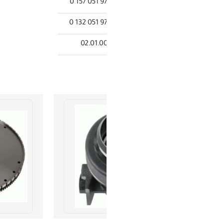
970 051
970 051
02.01.0