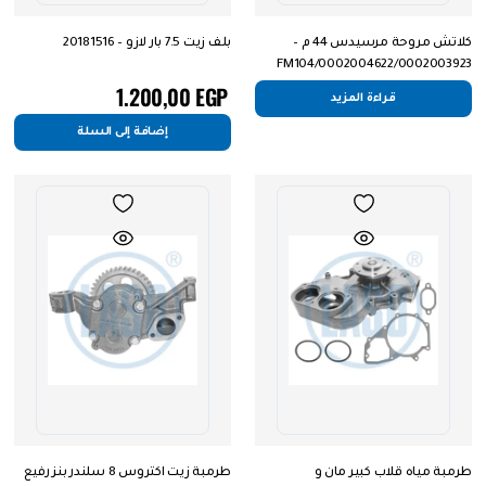
كلاتش مروحة مرسيدس 44 م –
بلف زيت 7.5 بار لازو – 20181516
0002004622/0002003923/FM104
1.200,00
EGP
قراءة المزيد
إضافة إلى السلة
طرمبة مياه قلاب كبير مان و
طرمبة زيت اكتروس 8 سلندر بنز رفيع