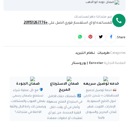
ضمان جوده ابو الدهب
خبير منتجاتنا جاهز لمساعدتك
للمساعده او اي استفسار فوري اتصل على
+201151267776
Share:
Categories:
طرمبات
,
نظام التبريد
العلامة التجارية:
Eurostar | يوروستار
خدمه توصيل سريعه
ضمان الاسترجاع
ضمان الجودة
المريح
خدمة توصيل لجميع
مع كل عملية شراء،
المحافظات + شحن خارجي
تستمتع بضمان رسمي
نضمنلك حقك الكامل
لدول الخليج السعودية،
يغطي العيوب والمشكلات،
في استرجاع المنتج بسهولة
الإمارات، الكويت، قطر،
ويضمن لك راحة البال والثقة
وأمان في أي وقت خلال
عُمان، البحرين والسودان
الكاملة في منتجاتنا.\"
الفترة المحددة، من غير أي
وليبيا
تعقيدات أو خطوات معقدة.