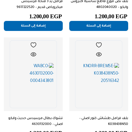
بلف نص موزع قاطع شاسيه اكتروس
فرامل يد 3 فتحة مرسيدس
وابكو – 4802040020
ميكروباص قديم – 9617222520
1.200,00
EGP
1.200,00
EGP
إضافة إلى السلة
إضافة إلى السلة
بلف فرامل طشاش كنور اصلي –
تشوك بطال مرسيدس حديث وابكو
K038438N50
اصلي – 4630132000