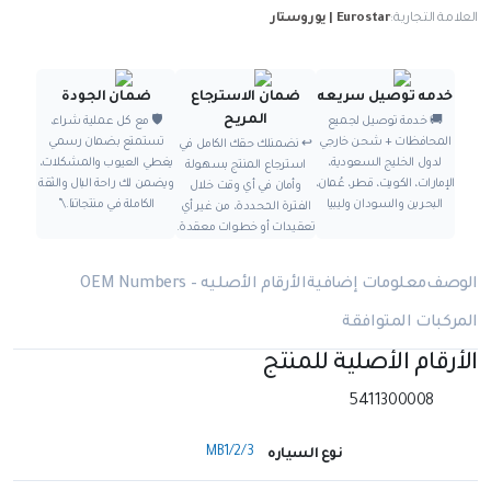
العلامة التجارية:
Eurostar | يوروستار
خدمه توصيل سريعه
ضمان الاسترجاع
ضمان الجودة
المريح
🚚 خدمة توصيل لجميع
🛡️ مع كل عملية شراء،
المحافظات + شحن خارجي
تستمتع بضمان رسمي
↩️ نضمنلك حقك الكامل في
لدول الخليج السعودية،
يغطي العيوب والمشكلات،
استرجاع المنتج بسهولة
الإمارات، الكويت، قطر، عُمان،
ويضمن لك راحة البال والثقة
وأمان في أي وقت خلال
البحرين والسودان وليبيا
الكاملة في منتجاتنا.\"
الفترة المحددة، من غير أي
تعقيدات أو خطوات معقدة.
الوصف
معلومات إضافية
الأرقام الأصليه – OEM Numbers
المركبات المتوافقة
الأرقام الأصلية للمنتج
5411300008
MB1/2/3
نوع السياره