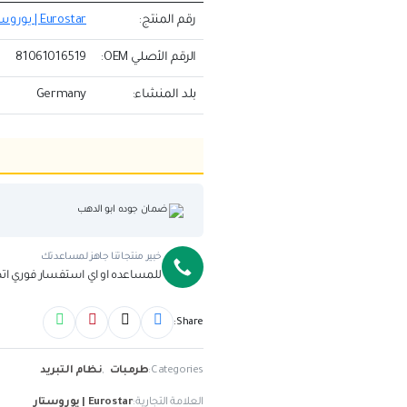
رقم المنتج:
Eurostar | يوروستار 81061016519
الرقم الأصلي OEM:
81061016519
بلد المنشاء:
Germany
ضمان جوده ابو الدهب
خبير منتجاتنا جاهز لمساعدتك
للمساعده او اي استفسار فوري ا
Share:
Categories:
طرمبات
,
نظام التبريد
العلامة التجارية:
Eurostar | يوروستار