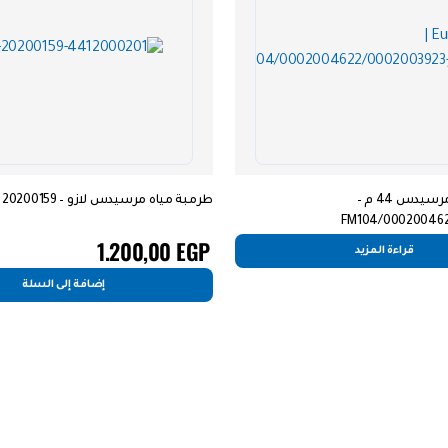
كلاتش مروحة مرسيدس 44 م –
طرمبة مياه مرسيدس لازو – 20200159
0002004622/
1.200,00
EGP
قراءة المزيد
إضافة إلى السلة