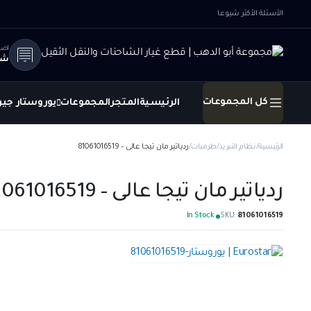
الأسئلة الأكثر شيوعا
اضا
شا
كل المجموعات
الرئيسية
المتجر
المجموعات
يوروستار جير
الرئيسية
نظام التبريد
طرمبات
ردياتير مان تيجا عالى – 81061016519
ردياتير مان تيجا عالى – 81061016519
In Stock
SKU:
81061016519