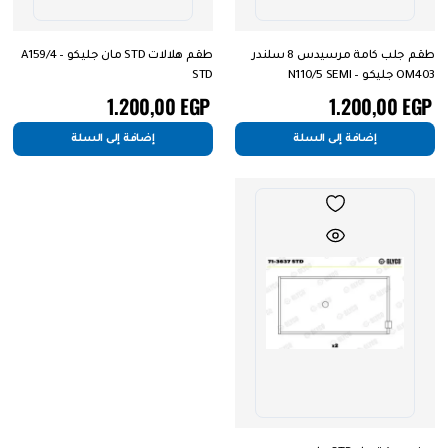
طقم جلب كامة مرسيدس 8 سلندر
طقم هلالات STD مان جليكو – A159/4
OM403 جليكو – N110/5 SEMI
STD
1.200,00
EGP
1.200,00
EGP
إضافة إلى السلة
إضافة إلى السلة