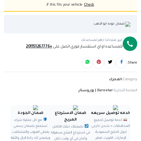
if this fits your vehicle.
Check
ضمان جوده ابو الدهب
خبير منتجاتنا جاهز لمساعدتك
للمساعده او اي استفسار فوري اتصل على
+201151267776
Share:
Category:
المحرك
العلامة التجارية:
Eurostar | يوروستار
خدمه توصيل سريعه
ضمان الاسترجاع
ضمان الجودة
المريح
خدمة توصيل لجميع
مع كل عملية شراء،
المحافظات + شحن خارجي
تستمتع بضمان رسمي
نضمنلك حقك الكامل
لدول الخليج السعودية،
يغطي العيوب والمشكلات،
في استرجاع المنتج بسهولة
الإمارات، الكويت، قطر،
ويضمن لك راحة البال والثقة
وأمان في أي وقت خلال