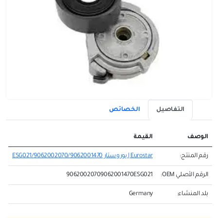
التفاصيل
الخصائص
الوصف
القيمة
رقم المنتج:
Eurostar | يوروستار 9062002070/9062001470/ESG021
الرقم الأصلي OEM:
90620020709062001470ESG021
بلد المنشاء:
Germany