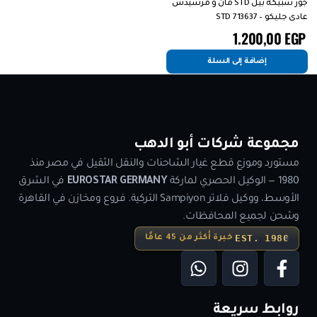
جوز سبيكة بيل STD مان و مرسيدس
عادى جليكو – 713637 STD
1.200,00
EGP
إضافة إلى السلة
مجموعة شركات أبو الدهب
مستورد وموزع قطع غيار الشاحنات والنقل الثقيل في مصر منذ
1980 — الوكيل الحصري لماركة
EUROSTAR GERMANY
في الشرق
الأوسط، ووكيل فلاتر Sampiyon التركية. فروع ومخازن في القاهرة
وشحن لجميع المحافظات.
EST. 1980
خبرة أكثر من 45 عامًا
روابط سريعة