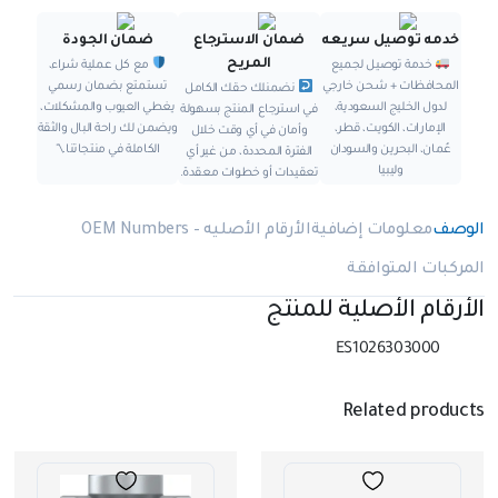
خدمه توصيل سريعه
ضمان الاسترجاع
ضمان الجودة
المريح
خدمة توصيل لجميع
مع كل عملية شراء،
المحافظات + شحن خارجي
تستمتع بضمان رسمي
نضمنلك حقك الكامل
لدول الخليج السعودية،
يغطي العيوب والمشكلات،
في استرجاع المنتج بسهولة
الإمارات، الكويت، قطر،
ويضمن لك راحة البال والثقة
وأمان في أي وقت خلال
عُمان، البحرين والسودان
الكاملة في منتجاتنا.\"
الفترة المحددة، من غير أي
وليبيا
تعقيدات أو خطوات معقدة.
الوصف
معلومات إضافية
الأرقام الأصليه – OEM Numbers
المركبات المتوافقة
الأرقام الأصلية للمنتج
ES1026303000
Related products