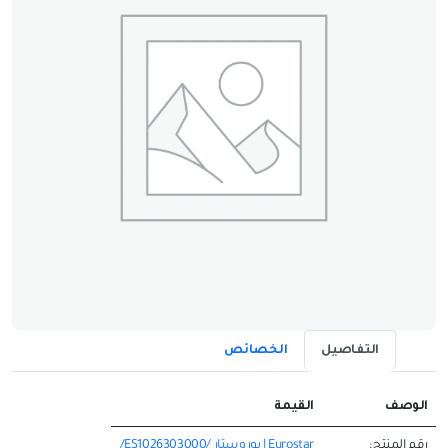
التفاصيل
الخصائص
الوصف
القيمة
رقم المنتج:
Eurostar | يوروستار /ES1026303000/