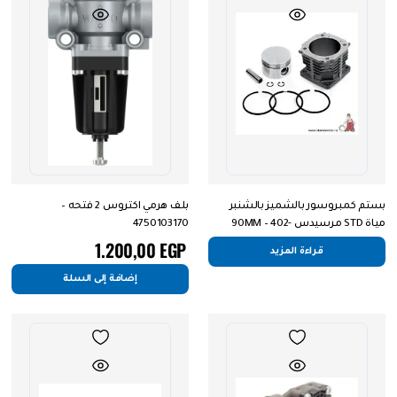
بستم كمبروسور بالشميز بالشنبر
بلف هرمي اكتروس 2 فتحه –
مياة STD مرسيدس 90MM – 402-
4750103170
1300-602
1.200,00
EGP
قراءة المزيد
إضافة إلى السلة