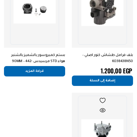
بلف فرامل طشاش كنور اصلي –
بستم كمبروسور بالشميز بالشنبر
K038438N50
هواء STD مرسيدس 90MM – 442-
1300-008
1.200,00
EGP
قراءة المزيد
إضافة إلى السلة