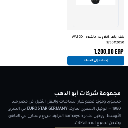
بلف رباعى اكتروس بالفبره WABCO –
9730112050
1.200,00
EGP
إضافة إلى السلة
مجموعة شركات أبو الدهب
مستورد وموزع قطع غيار الشاحنات والنقل الثقيل في مصر منذ
1980 — الوكيل الحصري لماركة
EUROSTAR GERMANY
في الشرق
الأوسط، ووكيل فلاتر Sampiyon التركية. فروع ومخازن في القاهرة
وشحن لجميع المحافظات.