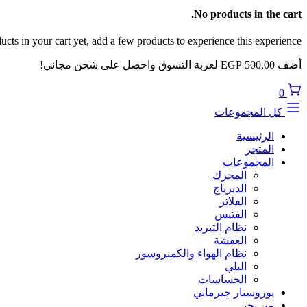
No products in the cart.
cts in your cart yet, add a few products to experience this experience.
أضف
500,00
EGP
لعربة التسوق واحصل على شحن مجاني!
0
كل المجموعات
الرئيسية
المتجر
المجموعات
المحرك
الدبرياج
الفلاتر
الفتيس
نظام التبريد
العفشة
نظام الهواء والكمبروسور
البلي
الحساسات
يوروستار جيرماني
من نحن