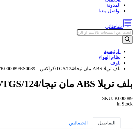
المدونة
تواصل معنا
شاحناتي
Products
search
الرئيسية
نظام الهواء
بلوف
بلف تريلا ABS مان تيجا/124/TGS/كراكس – K000089/ES0089/
بلف تريلا ABS مان تيجا/124/TGS/كراكس – K000089/ES0089/
SKU:
K000089
In Stock
التفاصيل
الخصائص