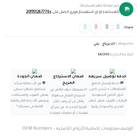
خبير منتجاتنا جاهز لمساعدتك
للمساعده او اي استفسار فوري اتصل على
+201151267776
Share:
Categories:
الدبرياج
,
بلي
العلامة التجارية:
SACHS
خدمه توصيل سريعه
ضمان الاسترجاع
ضمان الجودة
المريح
🚚 خدمة توصيل لجميع
🛡️ مع كل عملية شراء،
المحافظات + شحن خارجي
تستمتع بضمان رسمي
↩️ نضمنلك حقك الكامل في
لدول الخليج السعودية،
يغطي العيوب والمشكلات،
استرجاع المنتج بسهولة
الإمارات، الكويت، قطر، عُمان،
ويضمن لك راحة البال والثقة
وأمان في أي وقت خلال
البحرين والسودان وليبيا
الكاملة في منتجاتنا.\"
الفترة المحددة، من غير أي
تعقيدات أو خطوات معقدة.
الوصف
معلومات إضافية
الأرقام الأصليه – OEM Numbers