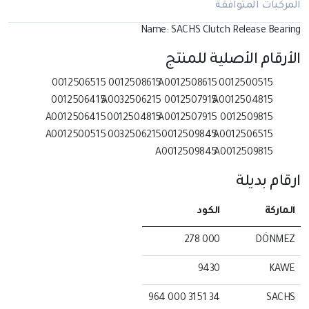
المركبات المتوافقة
Name: SACHS Clutch Release Bearing
الأرقام الأصلية للمنتج
0012506515
0012508615
A0012508615
0012500515
0012506415
A0032506215
0012507915
A0012504815
A0012506415
0012504815
A0012507915
0012509815
A0012500515
0032506215
0012509845
A0012506515
A0012509845
A0012509815
ارقام بديلة
الماركة
الكود
000 278
DÖNMEZ
9430
KAWE
34 3151 000 964
SACHS