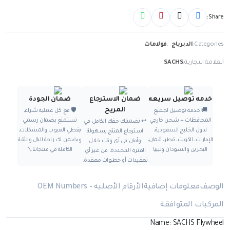
Share:
Categories:
الدبرياج
,
فولامات
العلامة التجارية:
SACHS
خدمه توصيل سريعه
ضمان الاسترجاع
ضمان الجودة
المريح
🚚 خدمة توصيل لجميع
🛡️ مع كل عملية شراء،
المحافظات + شحن خارجي
تستمتع بضمان رسمي
↩️ نضمنلك حقك الكامل في
لدول الخليج السعودية،
يغطي العيوب والمشكلات،
استرجاع المنتج بسهولة
الإمارات، الكويت، قطر، عُمان،
ويضمن لك راحة البال والثقة
وأمان في أي وقت خلال
البحرين والسودان وليبيا
الكاملة في منتجاتنا.\"
الفترة المحددة، من غير أي
تعقيدات أو خطوات معقدة.
الوصف
معلومات إضافية
الأرقام الأصليه – OEM Numbers
المركبات المتوافقة
Name: SACHS Flywheel