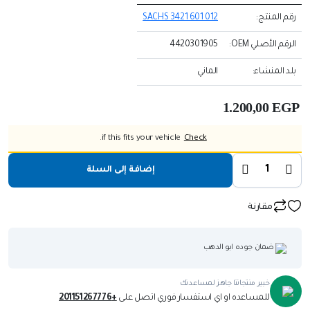
رقم المنتج:
SACHS 3421 601 012
الرقم الأصلي OEM:
4420301905
بلد المنشاء:
الماني
1.200,00
EGP
if this fits your vehicle.
Check
إضافة إلى السلة
مقارنة
ضمان جوده ابو الدهب
خبير منتجاتنا جاهز لمساعدتك
للمساعده او اي استفسار فوري اتصل على
+201151267776