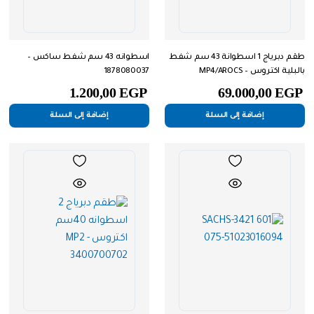
طقم دبرياج 1 اسطوانة 43 سم شفط
اسطوانه 43 سم شفط ساكس –
بالبلية اكتروس MP4/AROCS –
1878080037
3400710071
1.200,00
EGP
69.000,00
EGP
إضافة إلى السلة
إضافة إلى السلة