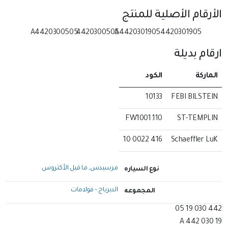
الأرقام الأصلية للمنتج
A4420300505
4420300505
A4420301905
4420301905
ارقام بديلة
الماركة
الكود
10133
FEBI BILSTEIN
FW1001.110
ST-TEMPLIN
416 0022 10
Schaeffler LuK
مرسيدس
,
ما قبل الأكتروس
نوع السياره
الدبرياج – فولامات
المجموعه
442 030 19 05
A 442 030 19