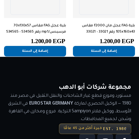
بلية FAG عجل مان F2000 مقاس
بلية عجل FAG مقاس 70x130x57
105x160x43 رقم 33021 – 33021
مرسيدس/mp1 رقم 534565 – 534565
1.200,00
EGP
1.200,00
EGP
إضافة إلى السلة
إضافة إلى السلة
مجموعة شركات أبو الدهب
مستورد وموزع قطع غيار الشاحنات والنقل الثقيل في مصر منذ
1980 — الوكيل الحصري لماركة
EUROSTAR GERMANY
في الشرق
الأوسط، ووكيل فلاتر Sampiyon التركية. فروع ومخازن في القاهرة
وشحن لجميع المحافظات.
EST. 1980
خبرة أكثر من 45 عامًا