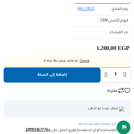
رقم المنتج:
FAG 33021
الرقم الأصلي OEM:
بلد المنشاء:
1.200,00
EGP
if this fits your vehicle.
Check
إضافة إلى السلة
مقارنة
ضمان جوده ابو الدهب
خبير منتجاتنا جاهز لمساعدتك
للمساعده او اي استفسار فوري اتصل على
+201151267776