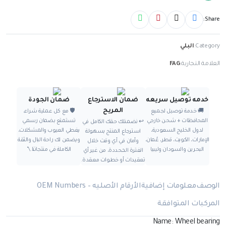
Share:
Category:
البلي
العلامة التجارية:
FAG
خدمه توصيل سريعه
ضمان الاسترجاع
ضمان الجودة
المريح
🚚 خدمة توصيل لجميع
🛡️ مع كل عملية شراء،
المحافظات + شحن خارجي
تستمتع بضمان رسمي
↩️ نضمنلك حقك الكامل في
لدول الخليج السعودية،
يغطي العيوب والمشكلات،
استرجاع المنتج بسهولة
الإمارات، الكويت، قطر، عُمان،
ويضمن لك راحة البال والثقة
وأمان في أي وقت خلال
البحرين والسودان وليبيا
الكاملة في منتجاتنا.\"
الفترة المحددة، من غير أي
تعقيدات أو خطوات معقدة.
الوصف
معلومات إضافية
الأرقام الأصليه – OEM Numbers
المركبات المتوافقة
Name: Wheel bearing