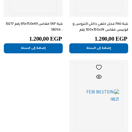
بلية FAG عجل خلفي داخلي اكتروس و
بلية SKF مقاس 85x150x49 رقم 33217
اتوبيس مقاس 100x150x39 رقم
– 18056
33020 – 19788
1.200,00
EGP
1.200,00
EGP
إضافة إلى السلة
إضافة إلى السلة