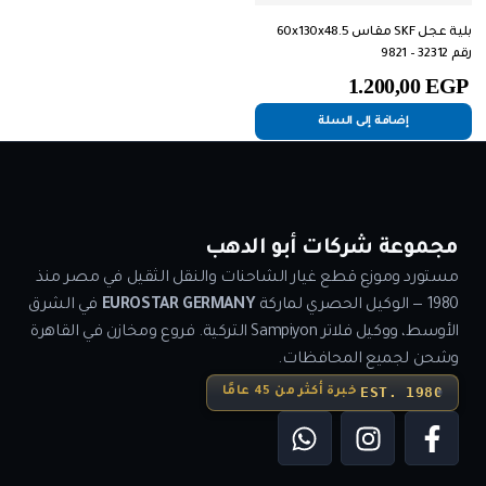
بلية عجل SKF مقاس 60x130x48.5
رقم 32312 – 9821
1.200,00
EGP
إضافة إلى السلة
مجموعة شركات أبو الدهب
مستورد وموزع قطع غيار الشاحنات والنقل الثقيل في مصر منذ
1980 — الوكيل الحصري لماركة
EUROSTAR GERMANY
في الشرق
الأوسط، ووكيل فلاتر Sampiyon التركية. فروع ومخازن في القاهرة
وشحن لجميع المحافظات.
EST. 1980
خبرة أكثر من 45 عامًا