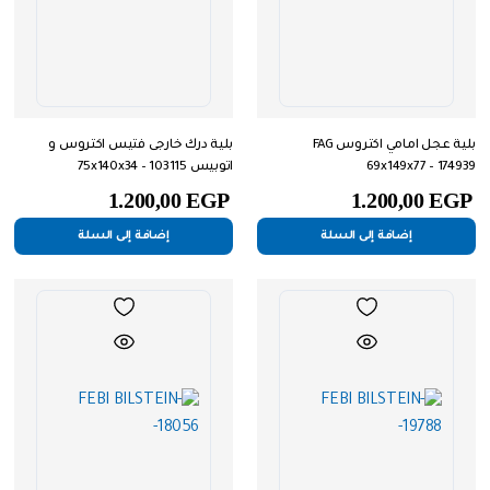
بلية عجل امامي اكتروس FAG
بلية درك خارجى فتيس اكتروس و
69x149x77 – 174939
اتوبيس 75x140x34 – 103115
1.200,00
EGP
1.200,00
EGP
إضافة إلى السلة
إضافة إلى السلة