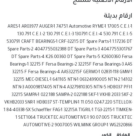
الأرقام الأصلية للمنتج
ارقام بديلة
ARES-1 AR03977 AUGER-1 74751 Automotive RYME-1 17005 C.E.I.-1
130.791 C.E.I.-2 130.791 C.E.I.-3 130791 C.E.I.-4 530.791 C.E.I.-5
530791 CRAFT BEARINGS-1 CRF-32215 DT Spare Parts-1 1.17236 DT
Spare Parts-2 4047755032388 DT Spare Parts-3 4047755301767
DT Spare Parts-4 K26.00360 DT Spare Parts-5 K2600360 Fersa
Bearings-1 32215 F Fersa Bearings-2 32215F Fersa Bearings-3 AAS
32215 F Fersa Bearings-4 AAS32215F GERMO-1 02831-118 GMW-1
32215 MEC-DIESEL-1 641165 NTN-1 06324990005 NTN-2 14102
NTN-3 A0009817405 NTN-4 A3279810305 NTN-5 HDB037 PFI-1
32215 SAMPA-1 022.188 SAMPA-2 022188 SKF-1 VKHB 2033 SKF-2
VKHB2033 SNR-1 HDB037 ST-TEMPLIN-1 11.050.0247.220 STELLOX-
1 84-40338-SX Schaeffler FAG-1 32215A TIGRIL-1 TG3-2215-1 TIMKEN-
1 SET1064 TRUCKTEC AUTOMOTIVE-1 90.07.005 TRUCKTEC
AUTOMOTIVE-2 9007005 WILMINK GROUP-1 WG2320866
الماركة
الكود