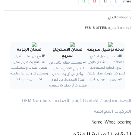
Share:
Category:
البلي
العلامة التجارية:
FEBI BILSTEIN
خدمه توصيل سريعه
ضمان الاسترجاع
ضمان الجودة
المريح
🚚 خدمة توصيل لجميع
🛡️ مع كل عملية شراء،
المحافظات + شحن خارجي
تستمتع بضمان رسمي
↩️ نضمنلك حقك الكامل في
لدول الخليج السعودية،
يغطي العيوب والمشكلات،
استرجاع المنتج بسهولة
الإمارات، الكويت، قطر، عُمان،
ويضمن لك راحة البال والثقة
وأمان في أي وقت خلال
البحرين والسودان وليبيا
الكاملة في منتجاتنا.\"
الفترة المحددة، من غير أي
تعقيدات أو خطوات معقدة.
الوصف
معلومات إضافية
الأرقام الأصليه – OEM Numbers
المركبات المتوافقة
Name: Wheel bearing