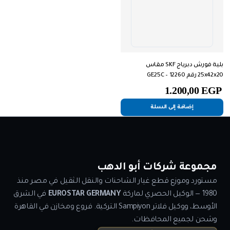
بلية فورش دبرياج SKF مقاس
25x42x20 رقم GE25C – 12260
1.200,00
EGP
إضافة إلى السلة
مجموعة شركات أبو الدهب
مستورد وموزع قطع غيار الشاحنات والنقل الثقيل في مصر منذ
1980 — الوكيل الحصري لماركة
EUROSTAR GERMANY
في الشرق
الأوسط، ووكيل فلاتر Sampiyon التركية. فروع ومخازن في القاهرة
وشحن لجميع المحافظات.